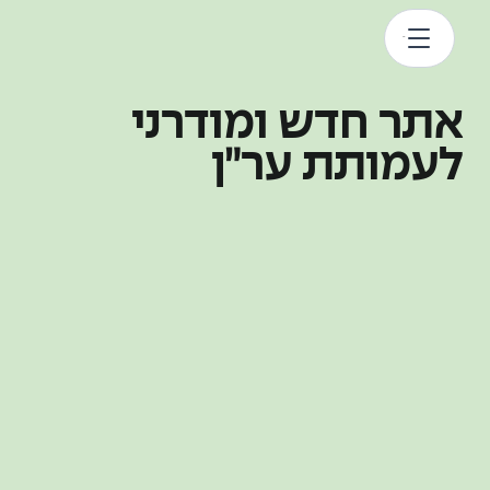
אתר חדש ומודרני
לעמותת ער״ן